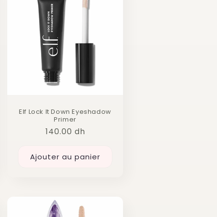
Elf Lock It Down Eyeshadow
Primer
Prix
140.00 dh
habituel
Ajouter au panier