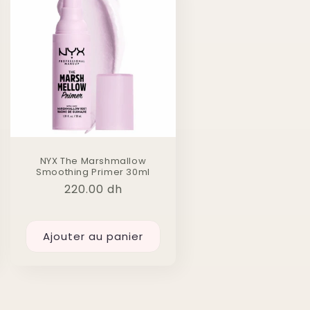
NYX The Marshmallow
Smoothing Primer 30ml
Prix
220.00 dh
habituel
Ajouter au panier