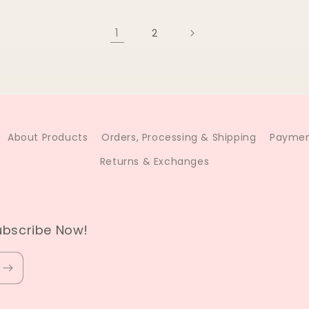
1
2
About Products
Orders, Processing & Shipping
Paymen
Returns & Exchanges
ubscribe Now!