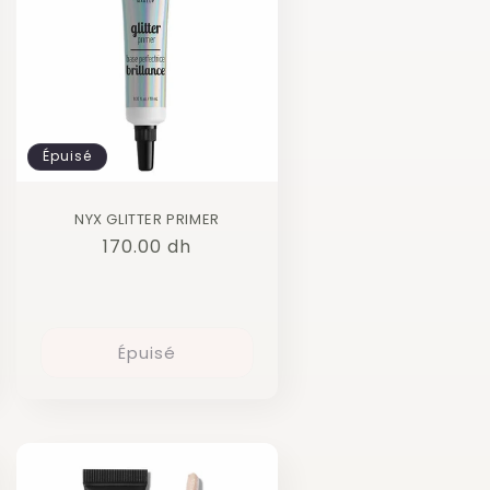
Épuisé
NYX GLITTER PRIMER
Prix
170.00 dh
habituel
Épuisé