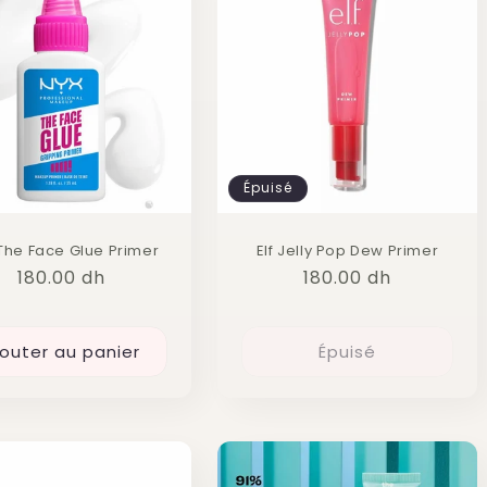
Épuisé
The Face Glue Primer
Elf Jelly Pop Dew Primer
Prix
180.00 dh
Prix
180.00 dh
habituel
habituel
jouter au panier
Épuisé