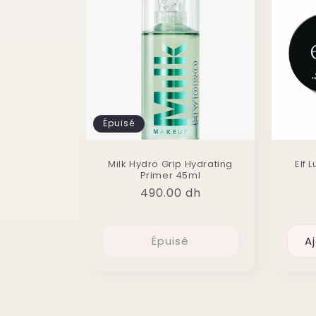
Épuisé
Milk Hydro Grip Hydrating
Elf 
Primer 45ml
Prix
490.00 dh
habituel
Épuisé
A