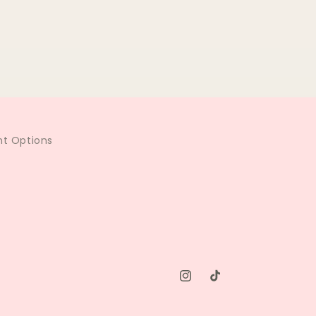
t Options
Instagram
TikTok