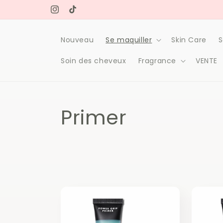
et
Free delivery on orders over 1000Dh
passer
Instagram
TikTok
au
contenu
Nouveau
Se maquiller
Skin Care
S
Soin des cheveux
Fragrance
VENTE
C
Primer
o
l
l
e