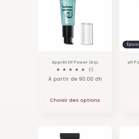
c
t
i
Épuis
o
Apprêt Elf Power Grip
elf P
1
(1)
n
total
Prix
À partir de 90.00 dh
des
critiques
habituel
:
Choisir des options