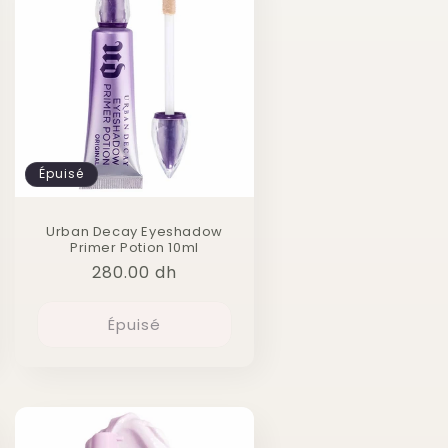
Épuisé
Urban Decay Eyeshadow
Primer Potion 10ml
Prix
280.00 dh
habituel
Épuisé