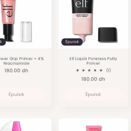
é
Épuisé
ower Grip Primer + 4%
Elf Liquid Poreless Putty
Niacinamide
Primer
Prix
180.00 dh
1
(1)
total
habituel
Prix
180.00 dh
des
critiques
habituel
Épuisé
Épuisé