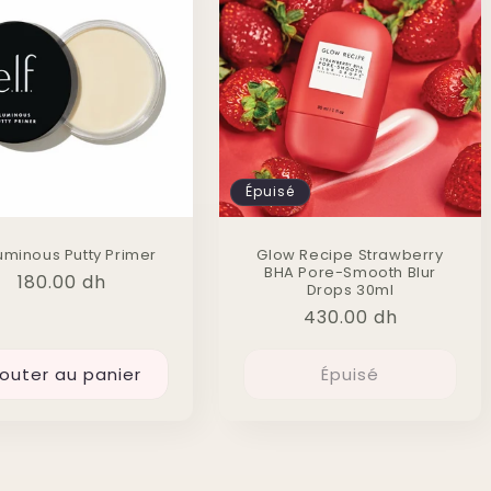
Épuisé
Luminous Putty Primer
Glow Recipe Strawberry
BHA Pore-Smooth Blur
Prix
180.00 dh
Drops 30ml
habituel
Prix
430.00 dh
habituel
jouter au panier
Épuisé