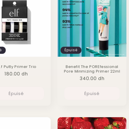
é
Épuisé
l.f Putty Primer Trio
Benefit The POREfessional
Pore Minmizing Primer 22ml
Prix
180.00 dh
Prix
340.00 dh
habituel
habituel
Épuisé
Épuisé