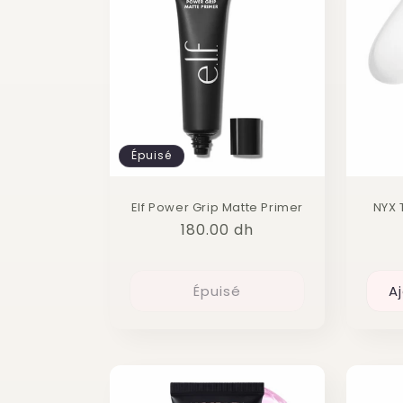
Épuisé
Elf Power Grip Matte Primer
NYX 
Prix
180.00 dh
habituel
Épuisé
A