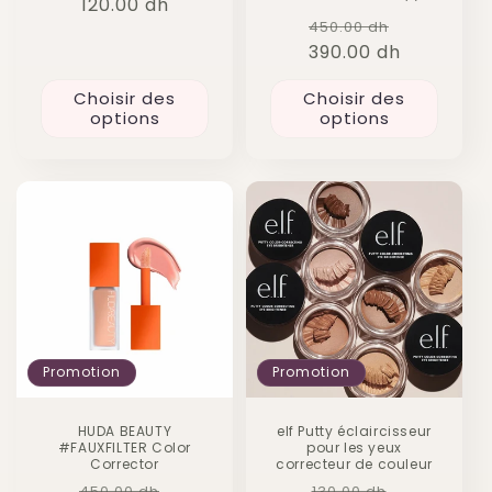
120.00 dh
habituel
promotionnel
total
Prix
Prix
450.00 dh
des
critiques
390.00 dh
habituel
promotio
Choisir des
Choisir des
options
options
Promotion
Promotion
HUDA BEAUTY
elf Putty éclaircisseur
#FAUXFILTER Color
pour les yeux
Corrector
correcteur de couleur
Prix
Prix
Prix
Prix
450.00 dh
130.00 dh