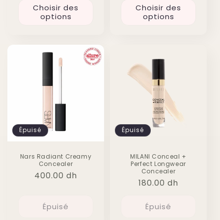
Choisir des
Choisir des
options
options
Épuisé
Épuisé
Nars Radiant Creamy
MILANI Conceal +
Concealer
Perfect Longwear
Concealer
Prix
400.00 dh
Prix
180.00 dh
habituel
habituel
Épuisé
Épuisé