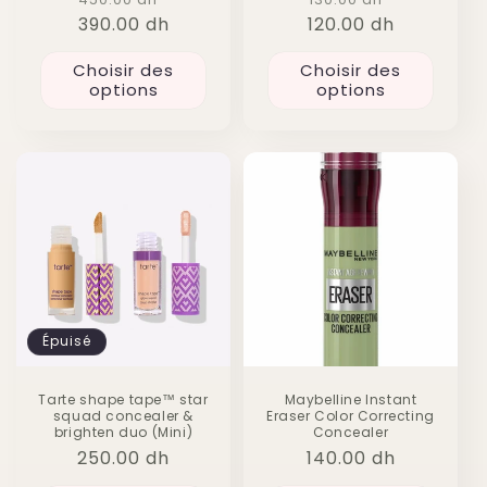
390.00 dh
habituel
promotionnel
120.00 dh
habituel
promotio
Choisir des
Choisir des
options
options
Épuisé
Tarte shape tape™ star
Maybelline Instant
squad concealer &
Eraser Color Correcting
brighten duo (Mini)
Concealer
Prix
250.00 dh
Prix
140.00 dh
habituel
habituel