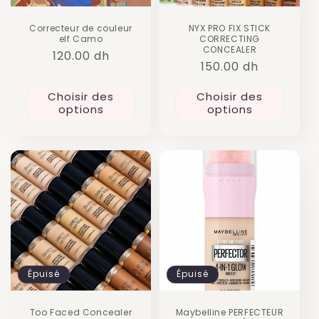
Correcteur de couleur
NYX PRO FIX STICK
elf Camo
CORRECTING
CONCEALER
Prix
120.00 dh
Prix
150.00 dh
habituel
habituel
Choisir des
Choisir des
options
options
Épuisé
Épuisé
Too Faced Concealer
Maybelline PERFECTEUR