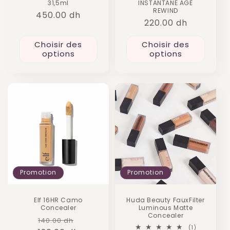
31,5ml
INSTANTANÉ AGE
REWIND
Prix
450.00 dh
Prix
220.00 dh
habituel
habituel
Choisir des
Choisir des
options
options
Promotion
Promotion
Elf 16HR Camo
Huda Beauty FauxFilter
Concealer
Luminous Matte
Concealer
Prix
Prix
140.00 dh
1
(1)