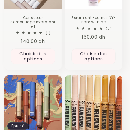
o
n
Correcteur
Sérum anti-cernes NYX
camouflage hydratant
Bare With Me
:
elf
2
(2)
total
1
(1)
Prix
150.00 dh
des
total
Prix
140.00 dh
critiques
des
habituel
critiques
habituel
Choisir des
Choisir des
options
options
Épuisé