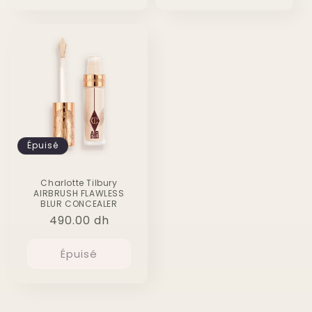
Épuisé
Charlotte Tilbury
AIRBRUSH FLAWLESS
BLUR CONCEALER
Prix
490.00 dh
habituel
Épuisé