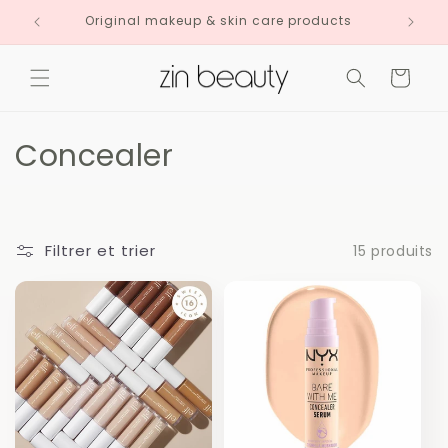
et
passer
Original makeup & skin care products
au
contenu
Panier
C
Concealer
o
l
Filtrer et trier
15 produits
l
e
c
t
i